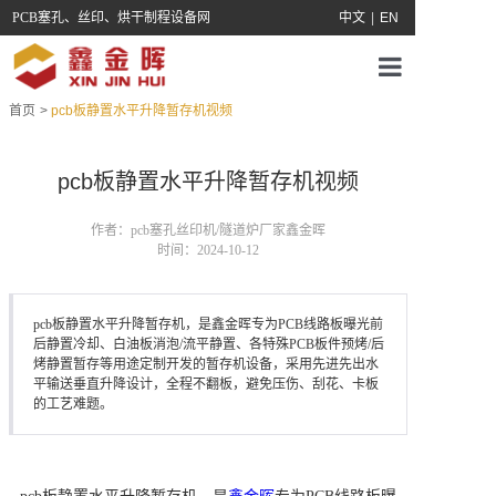
PCB塞孔、丝印、烘干制程设备网
中文
|
EN
首页
>
pcb板静置水平升降暂存机视频
首页
关于我们
pcb板静置水平升降暂存机视频
产品中心
作者：pcb塞孔丝印机/隧道炉厂家鑫金晖
时间：2024-10-12
服务支持
pcb板静置水平升降暂存机，是鑫金晖专为PCB线路板曝光前
新闻中心
后静置冷却、白油板消泡/流平静置、各特殊PCB板件预烤/后
烤静置暂存等用途定制开发的暂存机设备，采用先进先出水
平输送垂直升降设计，全程不翻板，避免压伤、刮花、卡板
联系鑫金晖
的工艺难题。