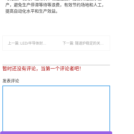
产，避免生产停滞等待等浪费，有效节约场地和人工，
提高自动化水平和生产效益。
上一篇: LED/半导体封装长短烤隧道炉 节能省电 产量升级
下一篇: 隧道炉稳定的关键秘诀，专利悬吊夹具，保障高品质高产速烘干作业
暂时还没有评论，当第一个评论者吧！
发表评论