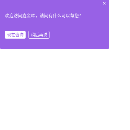
×
欢迎访问鑫金晖，请问有什么可以帮您？
现在咨询
稍后再说
在线咨询
拨打电话
联系我们
关于我们
产品中心
快捷导航
公司介绍
PCB塞孔机系列
网站首页
荣誉资质
PCB丝印机系列
联系我们
发展历史
PCB隧道炉系列
人才招聘
合作伙伴
全自动塞孔丝印烘干线
新闻中心
PCB立式烘箱系列
PCB自动化辅助设备系列
服务支持
Copyright @ 2019~2026 江西鑫金晖智能科技有限公司 All rights
reserved.
备案号：粤ICP备2021128574号
技术支持
粤公网安备44190002007855号
网站地图
视频中心