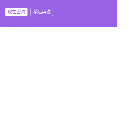
PCB节能型隧道炉/烘箱和智能化塞孔/丝印机专
现在咨询
稍后再说
用设备领域的引领者。
在线咨询
拨打电话
联系我们
上一篇: 隧道炉介绍：几种常见的隧道炉及隧道烘箱的行业应用
下一篇: PCB先进装备工艺游学活动第一站走进隧道炉生产厂家引领品牌
暂时还没有评论，当第一个评论者吧！
发表评论