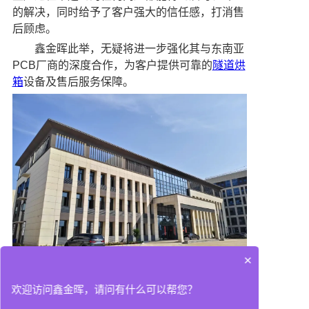
的解决，同时给予了客户强大的信任感，打消售
后顾虑。
鑫金晖此举，无疑将进一步强化其与东南亚
PCB厂商的深度合作，为客户提供可靠的
隧道烘
箱
设备及售后服务保障。
×
展望未来，鑫金晖将持续创新产品与技术，
欢迎访问鑫金晖，请问有什么可以帮您？
优化服务体系，深化东南亚市场发展，致力于