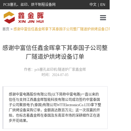
PCB塞孔、丝印、烘干制程设备网
中文
|
EN
首页
>
感谢中富信任鑫金晖拿下其泰国子公司整厂隧道炉烘烤设备订单
首页
关于我们
感谢中富信任鑫金晖拿下其泰国子公司整
厂隧道炉烘烤设备订单
产品中心
作者：pcb塞孔丝印机/隧道炉厂家鑫金晖
服务支持
时间：2024-07-05
新闻中心
感谢中富电路股份有限公司(以下简称中富电路)一直以来的
信任与支持江西鑫金晖智能科技有限公司成功签约中富泰国
联系鑫金晖
子公司聚辰电子(泰国)有限公司WTTElectronicsCo.LTD拿下整
厂烘烤设备采购订单，金额高达数百万元；这一次双赢的开
始，也标志着鑫金晖在泰国及东南亚市场的深耕细作正在逐
步开花结果。