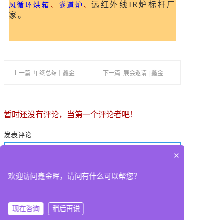
远红外线IR炉标杆厂
风循环烘箱
、
隧道炉
、
家。
上一篇: 年终总结丨鑫金晖集团2023年度盘点总结与2024工作计划会议圆满成功
下一篇: 展会邀请 | 鑫金晖邀您相约2024年2月底“泰国电路板展”
暂时还没有评论，当第一个评论者吧！
发表评论
×
欢迎访问鑫金晖，请问有什么可以帮您？
现在咨询
稍后再说