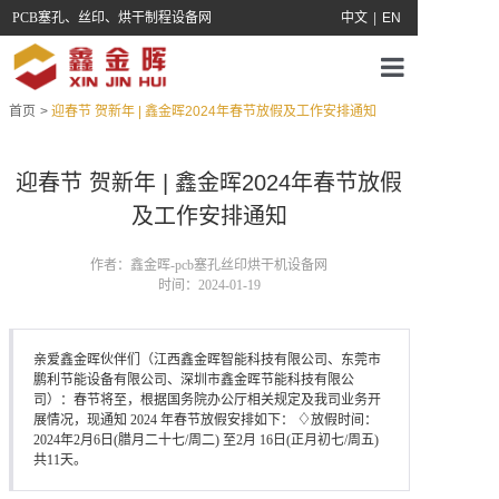
PCB塞孔、丝印、烘干制程设备网
中文
|
EN
首页
>
迎春节 贺新年 | 鑫金晖2024年春节放假及工作安排通知
首页
关于我们
迎春节 贺新年 | 鑫金晖2024年春节放假
及工作安排通知
产品中心
作者：鑫金晖-pcb塞孔丝印烘干机设备网
服务支持
时间：2024-01-19
新闻中心
亲爱鑫金晖伙伴们（江西鑫金晖智能科技有限公司、东莞市
鹏利节能设备有限公司、深圳市鑫金晖节能科技有限公
联系鑫金晖
司）：春节将至，根据国务院办公厅相关规定及我司业务开
展情况，现通知 2024 年春节放假安排如下： ♢放假时间：
2024年2月6日(腊月二十七/周二) 至2月 16日(正月初七/周五)
共11天。