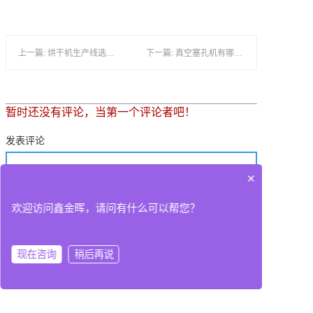
上一篇: 烘干机生产线选购攻略（三步选对烘箱设备）
下一篇: 真空塞孔机有哪些品牌厂家?（真空树脂塞孔机供应商推荐）
暂时还没有评论，当第一个评论者吧！
发表评论
×
欢迎访问鑫金晖，请问有什么可以帮您？
现在咨询
稍后再说
在线咨询
拨打电话
联系我们