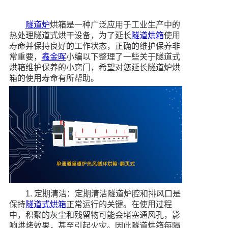
隧道炉
烘箱是一种广泛应用于工业生产中的
热处理隧道式烘干设备，为了延长
隧道烘箱
使用
寿命并保持良好的工作状态，正确的维护保养非
常重要，
鑫金晖
小编以下
整理了
一些关于隧道式
烘箱维护保养的小窍门，希望对您延长隧道炉烘
箱的使用寿命有所帮助。
1. 定期清洁：定期清洁隧道炉腔和排风口是
保持
隧道式烘箱
正常运行的关键。在使用过程
中，积聚的灰尘和残留物可能会堵塞通风孔，影
响烘烤效果，甚至引起火灾。因此隧道烘箱每隔