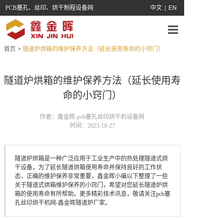
PCB塞孔、丝印、烘干制程设备网
中文
|
EN
首页
>
隧道炉烘箱的维护保养方法（延长使用寿命的小窍门）
首页
关于我们
隧道炉烘箱的维护保养方法（延长使用寿
命的小窍门）
产品中心
作者：鑫金晖-pcb塞孔丝印烘干机设备网
服务支持
时间：2023-10-27
新闻中心
隧道炉烘箱是一种广泛应用于工业生产中的热处理隧道式烘
干设备，为了延长隧道烘箱使用寿命并保持良好的工作状
联系鑫金晖
态，正确的维护保养非常重要，鑫金晖小编以下整理了一些
关于隧道式烘箱维护保养的小窍门，希望对您延长隧道炉烘
箱的使用寿命有所帮助。更多精彩技术讯息，敬请关注pcb塞
孔丝印烘干机网-鑫金晖隧道炉厂家。