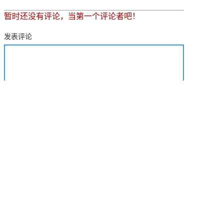
暂时还没有评论，当第一个评论者吧！
发表评论
关于我们
产品中心
快捷导航
公司介绍
PCB塞孔机系列
网站首页