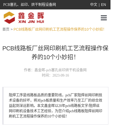
PCB塞孔、丝印、烘干制程设备网
中文
|
EN
首页
>
PCB线路板厂丝网印刷机工艺流程操作保养的10个小妙招！
首页
关于我们
PCB线路板厂丝网印刷机工艺流程操作保
养的10个小妙招！
产品中心
作者：鑫金晖-pcb塞孔丝印烘干机设备网
服务支持
时间：2023-09-16
新闻中心
阻焊工序是线路板品质的重要防线，pcb厂家阻焊丝网印刷技
术设备的好坏，将对pcb板质量和生产效率乃至工厂的综合效
联系鑫金晖
益起到深远影响。本文鑫金晖以20年pcb线路板文字/阻焊丝
网印刷机设备技术工艺经验，为您介绍pcb线路板阻焊丝网印
刷机工艺流程操作保养的10个小妙招！